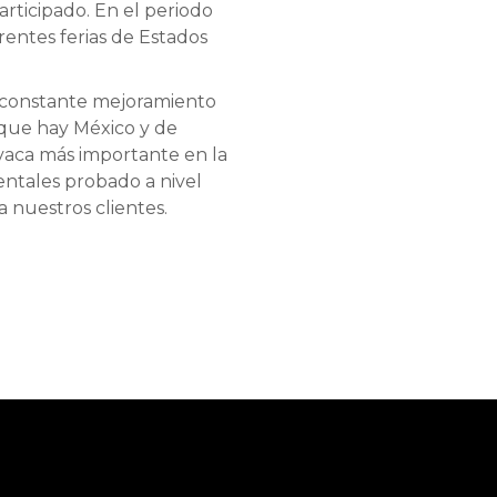
articipado. En el periodo
rentes ferias de Estados
l constante mejoramiento
 que hay México y de
 vaca más importante en la
entales probado a nivel
a nuestros clientes.