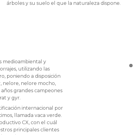
árboles y su suelo el que la naturaleza dispone.
os medioambiental y
rrajes, utilizando las
itro, poniendo a disposición
r, nelore, nelore mocho,
nco años grandes campeones
at y gyr.
ficación internacional por
imos, llamada vaca verde.
ductivo CX, con el cuál
ros principales clientes