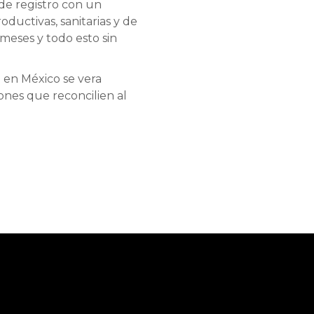
de registro con un
ductivas, sanitarias y de
meses y todo esto sin
 en México se vera
nes que reconcilien al