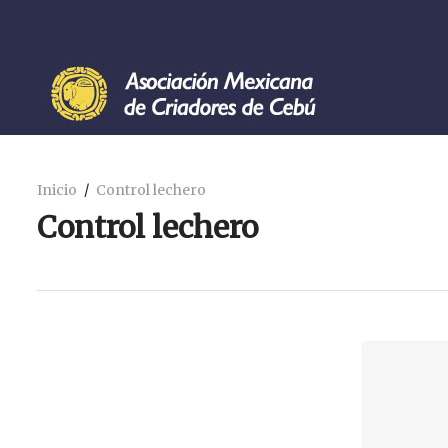
Inicio
Control lechero
Control lechero