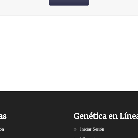
as
Genética en Líne
ión
Iniciar Sesión