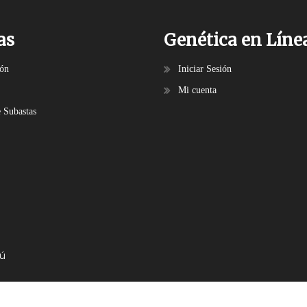
as
Genética en Líne
ión
Iniciar Sesión
Mi cuenta
e Subastas
bú