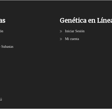
as
Genética en Líne
ión
Iniciar Sesión
Mi cuenta
e Subastas
bú