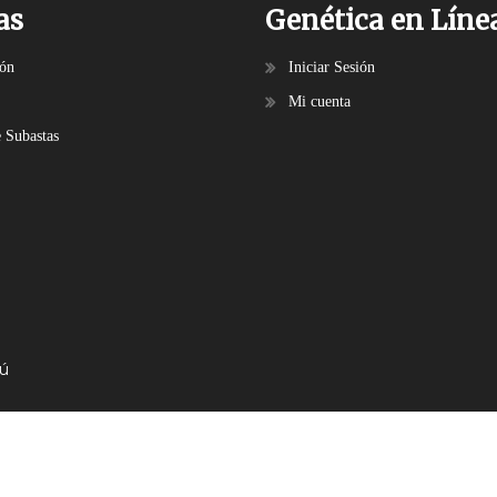
as
Genética en Líne
ión
Iniciar Sesión
Mi cuenta
e Subastas
bú